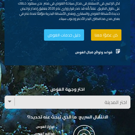
لكل الراغبين في الاستثمار في مجال سياحة الغوص في مصر. نحن سنقود خطاك
على طول الطريق. علماً بأنه قد صدر قرار وزاري عام 2020 بتعليق إصدار تراخيص
جديدة لأنشطة الغوص والسفاري وبعض الأنشطة البحرية مؤقتًا لمدة عام في
بعض مدن محافظتي البحر الأحمر وجنوب سيناء.
كن عضوًا معنا
دليل خدمات الغوص
قواعد ولوائح مجال الغوص
اختر وجهة الغوص
الانتقال السريع: ما الذي تبحث عنه تحديدا؟
مراكز الغوص
مواقع الغوص