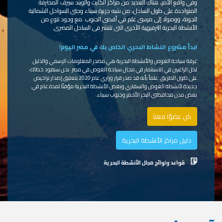
وفي واقع الأمر، هناك العديد من مراكز الكايت والويند سيرف المحترفة
المتواجدة على طول الساحل، من شبه جزيرة سيناء وحتى السواحل الشمالية
للجونة، ووصولا إلى مرسى علم في أقصى الجنوب. مع وجود تنوع من
الأنشطة البحرية الترفيهية الأخرى التي تنتشر في الساحل المصري.
ابدأ مشروع النشاط البحري الخاص بك في مصر اليوم!
غرفة سياحة الغوص والأنشطة البحرية هي مصدر المعلومات الرسمي والدليل
لكل الراغبين في الاستثمار في مجال سياحة الغوص في مصر. نحن سنقود خطاك
على طول الطريق. علماً بأنه قد صدر قرار وزاري عام 2020 بتعليق إصدار تراخيص
جديدة لأنشطة الغوص والسفاري وبعض الأنشطة البحرية مؤقتًا لمدة عام في
بعض مدن محافظتي البحر الأحمر وجنوب سيناء.
كن عضوًا معنا
دليل مراكز الأنشطة البحرية
قواعد ولوائح مجال الأنشطة البحرية