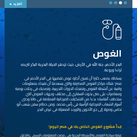
المزيد
الغوص
البحر الأحمر، جنة الله في الأرض، حيث تزدهر الحياة البحرية البكر لتزيده
ثراءا وروعة.
ببساطة، يصعب كثيرا أن تنسى أجازة غوص تقضيها في البحر الأحمر في
مصر؛ هناك مراكز الغوص المحترفة والتي يسعدها أن تفيدك بمعلومات
وافية عن أنشطة الغوص وتمنحك الدورات التدريبية، وتصحبك في رحلات يومية
ومغامرات على متن يخوت السفاري إلى مختلف وجهات الغوص التي
ستخطف أنفاسك؛ بدءا من التشكيلات المرجانية العملاقة في طابا وحتى
أسوار الشعاب المرجانية الرأسية في رأس محمد، ومن حطام سفن شِعب أبو
نحاس وصولا إلى جزر الأخوين والزبرجد المنعزلة في عرض البحر.
ابدأ مشروع الغوص الخاص بك في مصر اليوم!
غرفة سياحة الغوص والأنشطة البحرية هي مصدر المعلومات الرسمي والدليل