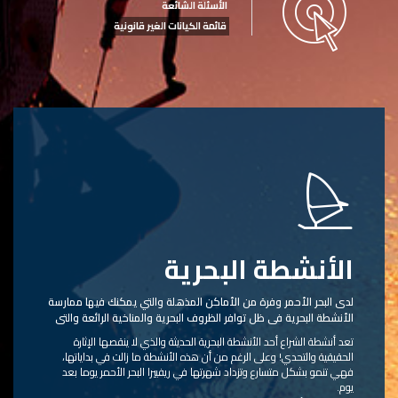
الأسئلة الشائعة
قائمة الكيانات الغير قانونية
الأنشطة البحرية
لدى البحر الأحمر وفرة من الأماكن المذهلة والتي يمكنك فيها ممارسة
الأنشطة البحرية في ظل توافر الظروف البحرية والمناخية الرائعة والتي
تجعلها تجربة سهلة وغاية في الإثارة!
تعد أنشطة الشراع أحد الأنشطة البحرية الحديثة والذي لا ينقصها الإثارة
الحقيقية والتحدي! وعلى الرغم من أن هذه الأنشطة ما زالت في بداياتها،
فهي تنمو بشكل متسارع وتزداد شهرتها في ريفييرا البحر الأحمر يوما بعد
يوم.