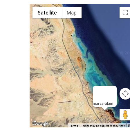
Satellite
Map
marsa-alam
Terms
Image may be subject to copyright