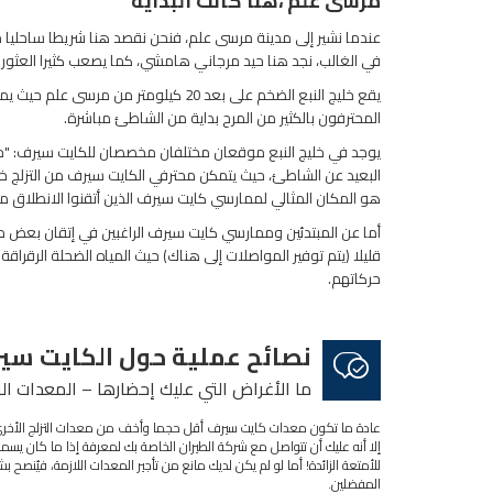
مرسى علم ،هنا كانت البداية
في الغالب، نجد هنا حيد مرجاني هامشي، كما يصعب كثيرا العثور
يقع خليج النبع الضخم على بعد 20 كيلوم
المحترفون بالكثير من المرح بداية من الشاطئ مباشرة.
يوجد في خليج النبع موقعان مختلفان مخصصان للكايت سيرف: "جاين
البعيد عن الشاطئ، حيث يتمكن محترفي الكايت سيرف من التزلج خلف
هو المكان المثالي لممارسي كايت سيرف الذين أتقنوا الانطلاق من 
أما عن المبتدئين وممارسي كايت سيرف الراغبين في إتقان بعض من ا
قليلا (يتم توفير المواصلات إلى هناك) حيث المياه الضحلة الرقراق
حركاتهم.
نصائح عملية حول الكايت سي
ما الأغراض التي عليك إحضارها – المعدات ال
عادة ما تكون معدات كايت سيرف أقل حجما وأخف من معدات التزلج الأخرى، و
إلا أنه عليك أن تتواصل مع شركة الطيران الخاصة بك لمعرفة إذا ما كان يسمح
للأمتعة الزائدة! أما لو لم يكن لديك مانع من تأجير المعدات اللازمة، فيُن
المفضلين.