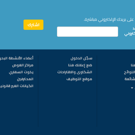
على بريدك الإلكتروني مباشرة.
د
كتروني
سجّل الدخول
أعضاء الأنشطة البحر
نا
ضع إعلانك هنا
مراكز الغوص
للوائح
الشكاوى والاقتراحات
يخوت السفاري
لشائعة
موقع التوظيف
المحترفين
الكيانات الغير قانوني