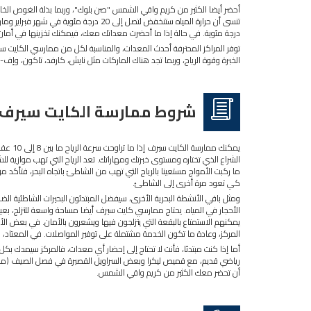
أحضر أيضا الكثير من كريم واقي الشمس "صن بلوك"، وربما بذلة الغوص ال
درجة مئوية. في حالة إذا ما أحضرت معداتك معك، فيمكنك تخزينها في أمان 
توفر المراكز المحترفة أحدث المعدات، والمناسبة لكل من ممارسي الكايت سي
الخبرة وقوة الرياح، وربما تجد هناك الماركات مثل نايش، كارفد، تاكون، وإف-
شروط ممارسة الكايت سيرف
الشراع الذي تختاره ومستوى خبرتك ومهاراتك. تعد الرياح التي تهب موازي
ما ركبت الأمواج مستعينا بالرياح التي تهب من الشاطئ باتجاه البحر، فتأكد من
كي تعود مرة أخرى إلى الشاطئ.
ومثل باقي الأنشطة البحرية الأخرى، سيفضل المبتدئون البحيرات الشاطئية الض
الأحجار في المياه. يحتاج ممارسي كايت سيرف أيضا مساحة واسعة للتزلج، بع
يمكنهم الاستمتاع بالبقعة التي يتزلجون فيها ويشعرون بالأمان. في بعض الأما
المركز، وعادة ما تكون الخدمة مشتملة على توفير المواصلات. في المعتاد، ست
أما إذا كنت مبتدئا، فأنت لا تحتاج إلى إحضار أي معدات، فالمركز سيمدك بكل
رياضي قديم، مع قميص ليكرا وبعض السراويل القصيرة في فصل الصيف (من إبري
أن تحضر معك الكثير من كريم واقي الشمس.