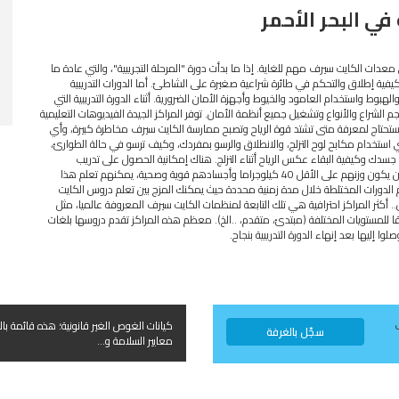
في البحر الأحمر
 معدات الكايت سيرف مهم للغاية. إذا ما بدأت دورة "المرحلة التجريبية"، والتي عادة ما
ينها تتمكن من تعلم كيفية إطلاق والتحكم في طائرة شراعية صغيرة على الشاطئ. أما الدورات التدريبية
بوط واستخدام العامود والخيوط وأجهزة الأمان الضرورية. أثناء الدورة التدريبية التي
 الشراع والأنواع وتشغيل جميع أنظمة الأمان. توفر المراكز الجيدة الفيديوهات التعليمية
ذا ستحتاج لمعرفة متى تشتد قوة الرياح وتصبح ممارسة الكايت سيرف مخاطرة كبيرة، وأي
ي استخدام مكابح لوح التزلج، والانطلاق والرسو بمفردك، وكيف ترسو في حالة الطوارئ،
جسدك وكيفية البقاء عكس الرياح أثناء التزلج. هناك إمكانية الحصول على تدريب
خصوصي، ولكن فقط عند الطلب. حتى الأطفال بدءا من سن 12 عاما، والذين يكون وزنهم على الأقل 40 كيلوجراما وأجسادهم قوية وصحية، يمكنهم تعلم هذا
يم الدورات المختلطة خلال مدة زمنية محددة حيث يمكنك المزج بين تعلم دروس الكايت
كثر المراكز احترافية هي تلك التابعة لمنظمات الكايت سيرف المعروفة عالميا، مثل
 VDWS واللتان تصدران شهادات وفقا للمستويات المختلفة (مبتدئ، متقدم، ..الخ). معظم هذه المراكز تقدم دروسها بلغات
 إليها بعد إنهاء الدورة التدريبية بنجاح.
كيانات الغوص الغير قانونية؛ هذه قائمة بال
سجّل بالغرفة
معايير السلامة و...