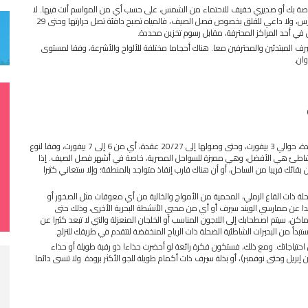
خاصة بك أو صديري خفيف للاحتماء من الشمس، على حسب أي من المواسم أنت فيها. لا
تنسى أن حرارة المياه ستنخفض لتصل إلى 20 درجة مئوية في شهر فبراير ومارس، ولا داعي للقلق بخصوص فصل الصيف، فالمياه تصبح دافئة تصل حرارتها وحتى 29
في أحد المراكز المحترفة، مقابل رسوم تخزين محددة.
رف المبتدئين والمحترفين معا. هناك أحجاما مختلفة للألواح والأشرعة، وفقا لمستوى
وان.
يمكنك ممارسة الكايت سيرف إذا ما تراوحت سرعة الرياح ما بين 8 إلى 10 عقدة، حوالي 3 بيفورت، وحتى وصولها إلى 20/27 عقدة، أي من 6 إلى 7 بيفورت، وفقا لنوع
ة للشاطئ هي الأفضل، وهي مميزة للسواحل المصرية، خاصة في أشهر فصل الصيف. إذا
 بقائك قريبا من الساحل، أو أن هناك قارب إنقاذ متواجد بالمنطقة؛ وإلا ستعاني كثيرا
حلة ذات القاع الرملي، المحمية من الأمواج والخالية من أي معوقات مثل الصخور أو
يدا عن ممارسي الويند سيرف أو أي من محبي الأنشطة البحرية الأخرى، وذلك حتى
كن، سيتم اصطحابك إلى اللاجون المناسب أو الخلجان المنعزلة والتي لا تبعد كثيرا عن
بدأ من البحيرات الشاطئية الضحلة ذات الرياح المنخفضة لتتقدم في طريقك للتزلج.
 احتياجاتك. ومع ذلك، فستكون فكرة رائعة لو أحضرت حذاءا ذو رقبة طويلة أو حذاء
ل وحتى نوفمبر)، أو بذلة سيرف ذات أكمام طويلة للجو الأكثر برودة. ولا تنسى دائما