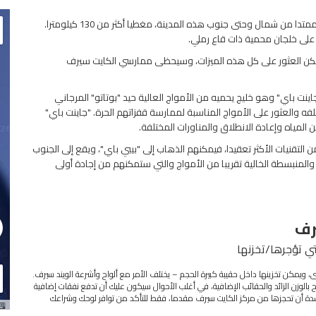
عندما نشير إلى مدينة مرسى علم، فنحن نقصد هنا شريطا ساحليا ممتدا من شمال وحتى جنوب هذه المدينة، مغطيا أكثر من 130 كيلومترا.
 على خلجان محمية ذات قاع رملي.
تر من مرسى علم حيث يمكن العثور على كل هذه الميزات، وسيحظى ممارسي الكايت سيرف
ت باي" وهو خليج يحميه من الأمواج العالية حيد "بوتاتو" المرجاني
ه والعثور على الأمواج المناسبة لممارسة قفزاتهم الحرة. "جاينت باي"
المياه وإعادة الانطلاق والمناورات المختلفة.
لتقنيات الأكثر تعقيدا، فيمكنهم الذهاب إلى "بيبي باي"، ويقع إلى الجنوب
ة والمنبسطة الخالية تقريبا من الأمواج والتي ستمكنهم من إجادة أولى
رف
تي تؤجرها/تخزنها
يمكن تخزينها داخل حقيبة كبيرة الحجم – يختلف الأمر مع ألواح وأشرعة الويند سيرف.
 بالوزن الزائد والحقائب الإضافية، في أغلب الأحوال سيكون عليك أن تدفع نفقات إضافية
صح بشدة أن تحجزها من مركز الكايت سيرف مقدما، فقط للتأكد من توافر لوحك وشراعك