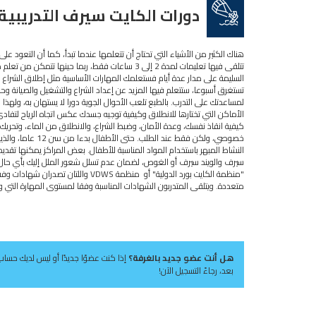
دورات الكايت سيرف التدريبية 
هناك الكثير من الأشياء التي تحتاج أن تتعلمها عندما تبدأ، كما أن التعود على
تتلقى فيها تعليمات لمدة 2 إلى 3 ساعات فقط، ربما ح
السليمة على مدار عدة أيام فستعلمك المهارات الأساسية مثل إطلاق الشراع واله
تستغرق أسبوعا، ستتعلم فيها المزيد عن إعداد الشراع والتشغيل والصيانة وحجم
لمساعدتك على التدرب. بالطبع تلعب الأحوال الجوية دورا لا يستهان به، وله
الأماكن التي تختارها للانطلاق وكيفية توجيه جسدك عكس اتجاه الرياح لتفاد
كيفية انقاذ نفسك، وعدة الأمان، وضبط الشراع، والانطلاق من الماء، وتحريك 
النشاط المبهر باستخدام المواد المناسبة للأطفال. بعض المراكز يمكنها تقد
سيرف والويند سيرف أو الغوص، لضمان عدم تسلل شعور الملل إليك بأي حال.. أ
"منظمة الكايت بورد الدولية" أو منظمة
متعددة. ويتلقى المتدربون الشهادات المناسبة وفقا لمستوى المهارة التي وصلوا
هل أنت عضو جديد بالغرفة؟
إذا كنت عضوًا جديدًا أو ليس لديك حساب
بعد، رجاءً التسجيل الآن!