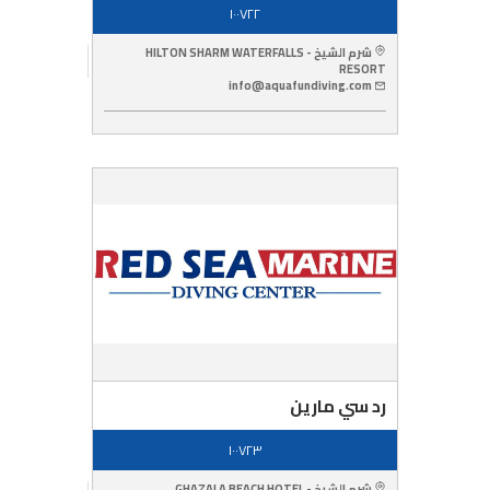
١٠٠٧٢٢
شرم الشيخ - HILTON SHARM WATERFALLS
RESORT
info@aquafundiving.com
رد سي مارين
١٠٠٧٢٣
شرم الشيخ - GHAZALA BEACH HOTEL