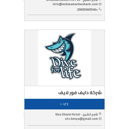
info@redseamarinesharm.com
+20693660546
شركة دايف فور لايف
١٠٠٧٢٤
شرم الشيخ - Viva Sharm Hotel‬
utc.kenya@gmail.com