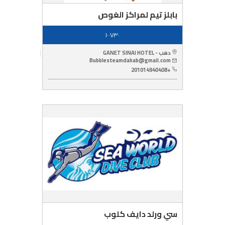
بابلز تيم لمراكز الغوص
١٠٠٧٣٠
دهب - GANET SINAI HOTEL
Bubblesteamdahab@gmail.com
+201014940408
سي ورلد دايف كلوب