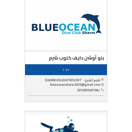
بلو أوشن دايف كلوب شرم
١٠٠٧٠١
شرم الشيخ - SHARM HOLIDAY RESORT
blueoceansharm2022@gmail.com
+201003540796