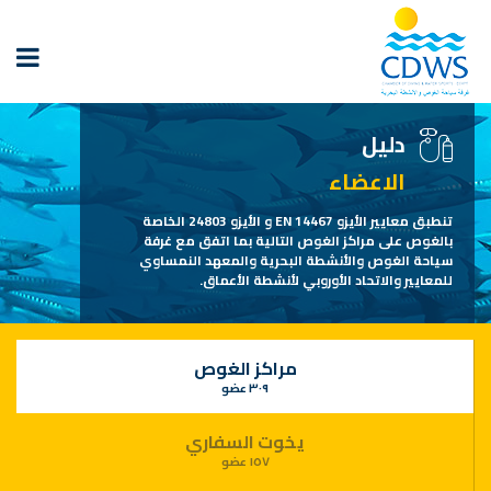
دليل
الاعضاء
تنطبق معايير الأيزو EN 14467 و الأيزو 24803 الخاصة
بالغوص على مراكز الغوص التالية بما اتفق مع غرفة
سياحة الغوص والأنشطة البحرية والمعهد النمساوي
للمعايير والاتحاد الأوروبي لأنشطة الأعماق.
مراكز الغوص
٣٠٩ عضو
يخوت السفاري
١٥٧ عضو