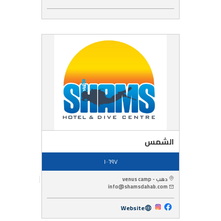
الشمس
١٠٠٦٩٧
دهب - venus camp
info@shamsdahab.com
Website