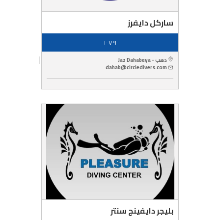
ساركل دايفرز
١٠٠٧٠٩
دهب - Jaz Dahabeya
dahab@circledivers.com
بليجر دايفينج سنتر