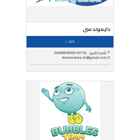
دايموند سى
١٠٠٧٢٩
شرم الشيخ - SHARM BRIDE HOTEL
diamondsea.dc@gmail.com