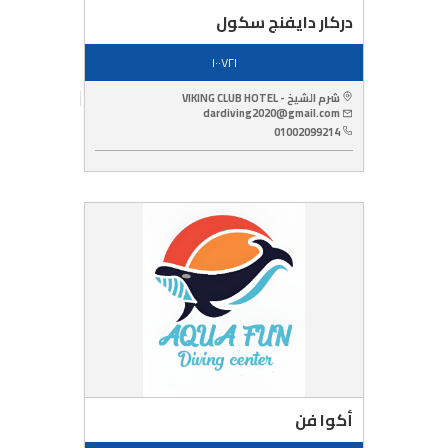
دركار دايفنج سكول
١٠٠٧٢١
شرم الشيخ - VIKING CLUB HOTEL
dardiving2020@gmail.com
01002099214
أكوا فن