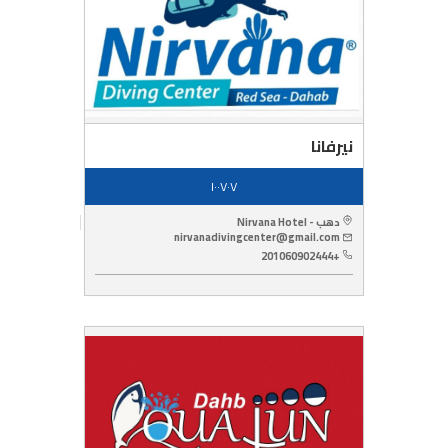
نيرفانا
١٠٠٧٠٧
دهب - Nirvana Hotel
nirvanadivingcenter@gmail.com
+201060902444