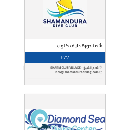
شمنـدورة دايف كلوب
١٠٠٧٢٨
شرم الشيخ - SHARM CLUB VILLAGE
info@shamanduradiving.com