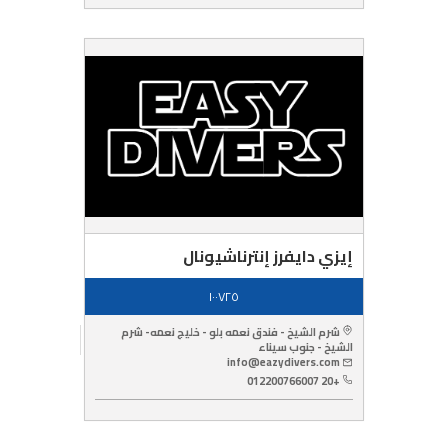
إيزي دايفرز إنترناشيونال
١٠٠٧٢٥
شرم الشيخ - فندق نعمه بلو - خليج نعمه- شرم
الشيخ - جنوب سيناء
info@eazydivers.com
+20 012200766007