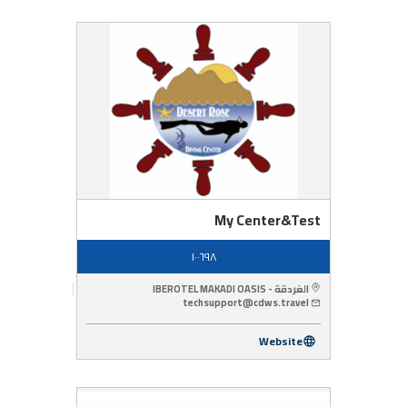
My Center&Test
١٠٠٦٩٨
الغردقة - IBEROTEL MAKADI OASIS
techsupport@cdws.travel
Website