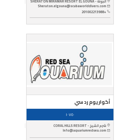
الجونة - SHERATON MIRAMAR RESORT EL GOUNA
Sheraton.elgouna@scubaworlddivers.com
+201002213988
أكواريوم رد سي
١٠٠٧٥٠
شرم الشيخ - CORAL HILLS RESORT
Info@aquariumredsea.com