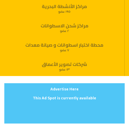
مراكز الأنشطة البحرية
١٩٥ عضو
مراكز شحن الاسطوانات
٢ عضو
محطة اختبار اسطوانات و صيانة معدات
٧ عضو
شركات تصوير الأعماق
١٣ عضو
Advertise Here
This Ad Spot is currently available