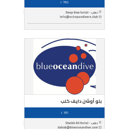
١٠٠٦٩٥
دهب - Deep blue hotel
info@octopusdivers.club
بلو أوشن دايف كلب
١٠٠٦٩٦
دهب - Sheikh Ali Hotel
dahab@blueoceandive.com