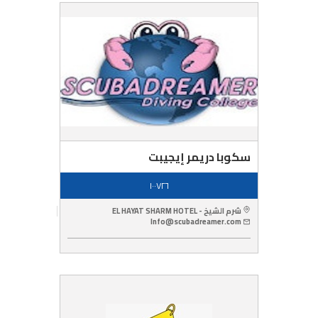
سكوبا دريمر إيجيبت
١٠٠٧٢٦
شرم الشيخ - EL HAYAT SHARM HOTEL
Info@scubadreamer.com