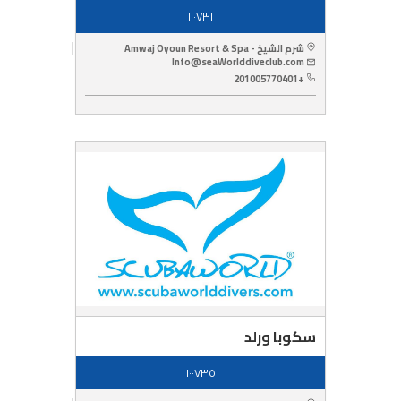
١٠٠٧٣١
شرم الشيخ - Amwaj Oyoun Resort & Spa
Info@seaWorlddiveclub.com
+201005770401
سكوبا ورلد
١٠٠٧٣٥