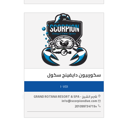
سكوربيون دايفينج سكول
١٠٠٧٥١
شرم الشيخ - GRAND ROTANA RESORT & SPA
info@scorpiondive.com
+201099734719