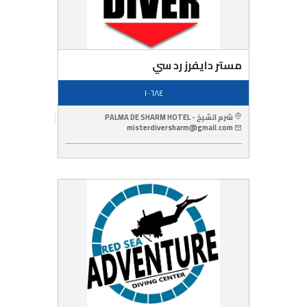
مستر دايفرز رد سي
١٠٠٦٨٤
شرم الشيخ - PALMA DE SHARM HOTEL
misterdiversharm@gmail.com