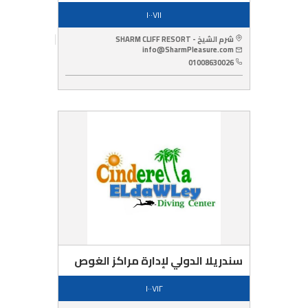
١٠٠٧١١
شرم الشيخ - SHARM CLIFF RESORT
info@SharmPleasure.com
01008630026
سندريلا الدولي لإدارة مراكز الغوص
١٠٠٧١٢