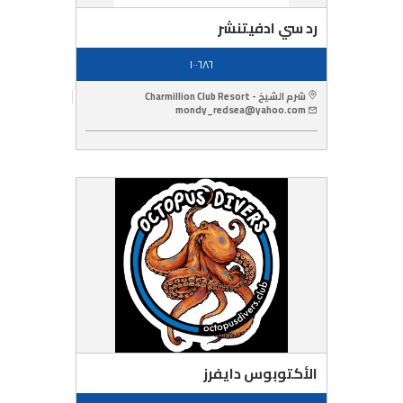
رد سي ادفيتنشر
١٠٠٦٨٦
شرم الشيخ - Charmillion Club Resort
mondy_redsea@yahoo.com
الأكتوبوس دايفرز