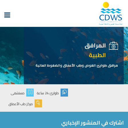
المرافق
الطبية
مرافق طوارئ الغوص وطب الأعماق والضغوط العالية
طوارئ 24 ساعة
مستشفى
مركز طب الأعماق
اشترك في المنشور الإخباري