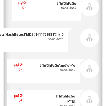
tfhYGhFzGu'and/**/convert(int,sys.fn_sqlvarbasetostr(HashByte
أبلغ عن
بلغ
بلغ