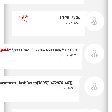
tfhYGhFzGu/**/and/**/cas
أبلغ عن
convert(int,sys.fn_sqlvarbasetostr(H
أبلغ عن