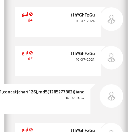
tfhYGhFzGu'and/**/extractvalue(1,concat(ch
أبلغ عن