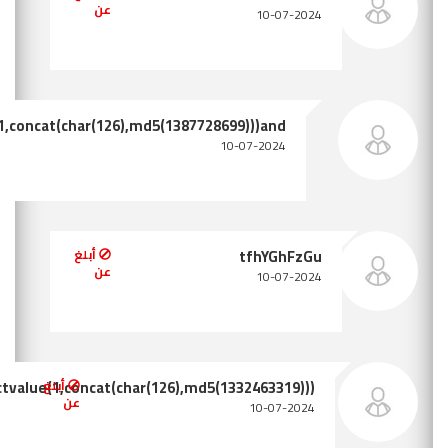
tfhYGhFzGu"and/**/extractvalue(1,concat(ch
أبلغ عن
extractvalue(1,c
أبلغ
ن