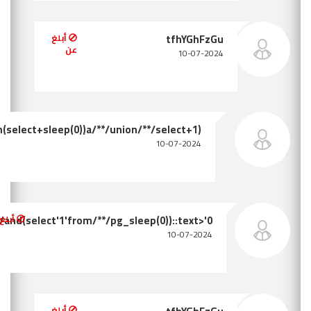
tfhYGhFzGu"and(select*from(select+slee
أبلغ عن
tfhYGhFzGu'/**/and(select
أبلغ عن