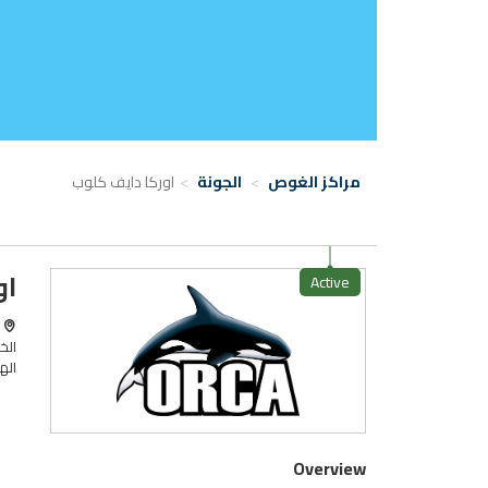
مراكز الغوص
الجونة
اوركا دايف كلوب
او
Active
ا
الخ
الهات
Overview