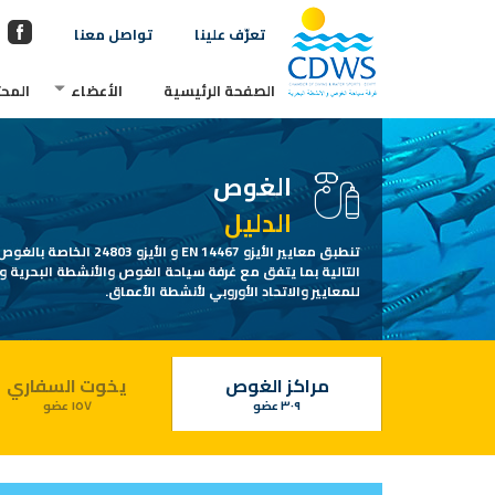
تعرّف علينا
تواصل معنا
الصفحة الرئيسية
الأعضاء
المحت
الغوص
الدليل
تنطبق معايير الأيزو EN 14467 و الأ
التالية بما يتفق مع غرفة سياحة الغوص والأنشطة البحرية 
للمعايير والاتحاد الأوروبي لأنشطة الأعماق.
مراكز الغوص
يخوت السفاري
٣٠٩ عضو
١٥٧ عضو