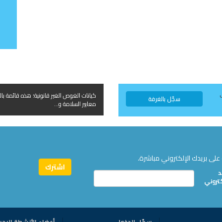
كيانات الغوص الغير قانونية؛ هذه قائمة بال
سجّل بالغرفة
معايير السلامة و...
على بريدك الإلكتروني مباشرة.
د
كتروني
سجّل الدخول
أعضاء الأنشطة البحر