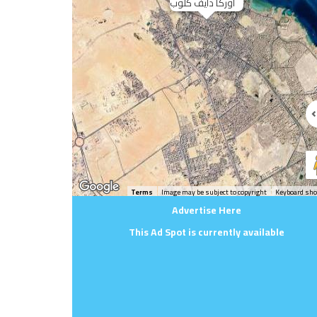
اوركا دايف كلوب
Terms
Image may be subject to copyright
Keyboard sho
Advertise Here
This Ad Spot is currently available