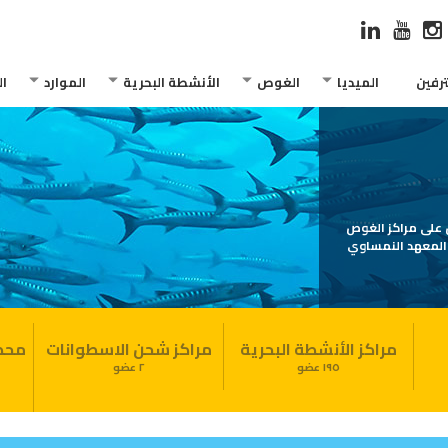
رفين
الميديا
الغوص
الأنشطة البحرية
الموارد
ا
يزو 24803 الخاصة بالغوص على مراكز الغوص
والمعهد النمساوي
مراكز الأنشطة البحرية
مراكز شحن الاسطوانات
محطة
١٩٥ عضو
٢ عضو