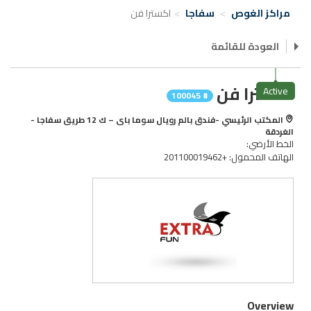
مراكز الغوص
سفاجا
اكسترا فن
العودة للقائمة
اكسترا فن
Active
# 100045
المكتب الرئيسي -فندق بالم رويال سوما باى – ك 12 طريق سفاجا -
الغردقة
الخط الأرضي:
الهاتف المحمول: +201100019462
Overview