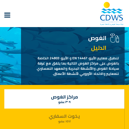
الغوص
الدليل
تنطبق معايير الأيزو EN 14467 و الأيزو 24803 الخاصة
بالغوص على مراكز الغوص التالية بما يتفق مع غرفة
سياحة الغوص والأنشطة البحرية والمعهد النمساوي
للمعايير والاتحاد الأوروبي لأنشطة الأعماق.
مراكز الغوص
٣٠٩ عضو
يخوت السفاري
١٥٧ عضو