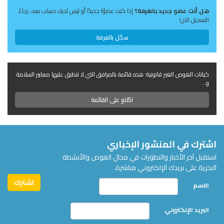
هل أنت عضو جديد بالغرفة؟
إذا كنت عضوًا جديدًا أو ليس لديك حساب بعد، رجاءً
التسجيل الآن!
سجّل بالغرفة
كيانات الغوص الغير قانونية؛ هذه قائمة بالمرافق التي لا تنطبق عليها معايير السلامة
و...
اطّلع على القائمة
اشترك في المنشور الإخباري
استقبل آخر الأخبار والتطورات في مجال الغوص والأنشطة
البحرية على بريدك الإلكتروني مباشرة.
الاسم
البريد الإلكتروني