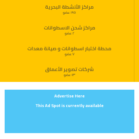
مراكز الأنشطة البحرية
١٩٥ عضو
مراكز شحن الاسطوانات
٢ عضو
محطة اختبار اسطوانات و صيانة معدات
٧ عضو
شركات تصوير الأعماق
١٣ عضو
Advertise Here
This Ad Spot is currently available