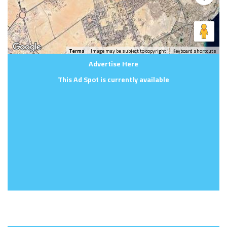
Terms
Image may be subject to copyright
Keyboard shortcuts
Advertise Here
This Ad Spot is currently available