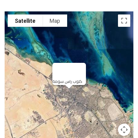
Satellite
Map
كلوب راس سومة