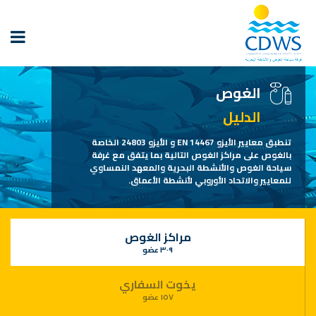
الغوص
الدليل
تنطبق معايير الأيزو EN 14467 و الأيزو 24803 الخاصة
بالغوص على مراكز الغوص التالية بما يتفق مع غرفة
سياحة الغوص والأنشطة البحرية والمعهد النمساوي
للمعايير والاتحاد الأوروبي لأنشطة الأعماق.
مراكز الغوص
٣٠٩ عضو
يخوت السفاري
١٥٧ عضو