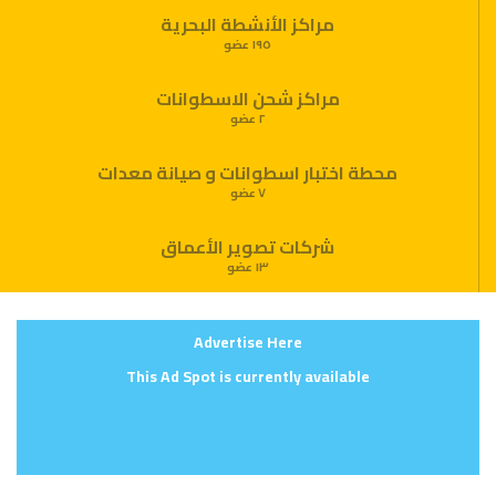
مراكز الأنشطة البحرية
١٩٥ عضو
مراكز شحن الاسطوانات
٢ عضو
محطة اختبار اسطوانات و صيانة معدات
٧ عضو
شركات تصوير الأعماق
١٣ عضو
Advertise Here
This Ad Spot is currently available