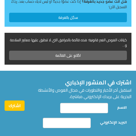
هل أنت عضو جديد بالغرفة؟
إذا كنت عضوًا جديدًا أو ليس لديك حساب بعد، رجاءً
التسجيل الآن!
سجّل بالغرفة
كيانات الغوص الغير قانونية؛ هذه قائمة بالمرافق التي لا تنطبق عليها معايير السلامة
و...
اطّلع على القائمة
اشترك في المنشور الإخباري
استقبل آخر الأخبار والتطورات في مجال الغوص والأنشطة
البحرية على بريدك الإلكتروني مباشرة.
الاسم
البريد الإلكتروني