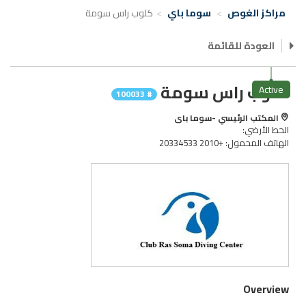
مراكز الغوص
سوما باي
كلوب راس سومة
العودة للقائمة
كلوب راس سومة
Active
# 100033
المكتب الرئيسي -سوما باى
الخط الأرضي:
الهاتف المحمول: +2010 20334533
Overview