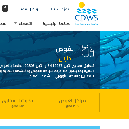
تعرّف علينا
تواصل معنا
الصفحة الرئيسية
الأعضاء
المحت
الغوص
الدليل
تنطبق معايير الأيزو EN 14467 و الأ
التالية بما يتفق مع غرفة سياحة الغوص والأنشطة البحرية 
للمعايير والاتحاد الأوروبي لأنشطة الأعماق.
مراكز الغوص
يخوت السفاري
٣٠٨ عضو
١٥٧ عضو