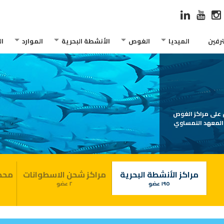
رفين
الميديا
الغوص
الأنشطة البحرية
الموارد
ا
يزو 24803 الخاصة بالغوص على مراكز الغوص
والمعهد النمساوي
مراكز الأنشطة البحرية
مراكز شحن الاسطوانات
محطة
١٩٥ عضو
٢ عضو