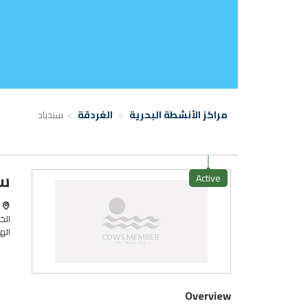
مراكز الأنشطة البحرية
الغردقة
سندباد
سن
Active
ا
الخ
الهات
Overview