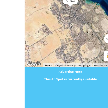
سندباد
Terms
Image may be subject to copyright
Keyboard sho
Advertise Here
This Ad Spot is currently available