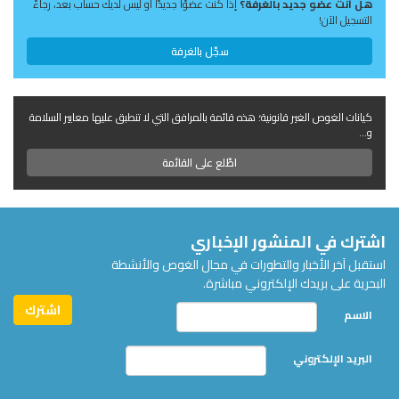
هل أنت عضو جديد بالغرفة؟
إذا كنت عضوًا جديدًا أو ليس لديك حساب بعد، رجاءً
التسجيل الآن!
سجّل بالغرفة
كيانات الغوص الغير قانونية؛ هذه قائمة بالمرافق التي لا تنطبق عليها معايير السلامة
و...
اطّلع على القائمة
اشترك في المنشور الإخباري
استقبل آخر الأخبار والتطورات في مجال الغوص والأنشطة
البحرية على بريدك الإلكتروني مباشرة.
الاسم
البريد الإلكتروني