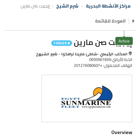
مراكز الأنشطة البحرية
شرم الشيخ
إيجيبت صن مارين
العودة للقائمة
إيجيبت صن مارين
Active
# 100439
المكتب الرئيسي -شاطئ مارينا ترافكوا - شرم الشيهخ
الخط الأرضي:0693661836
الهاتف المحمول: +201276080607
Overview