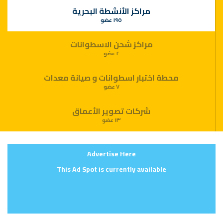
مراكز الأنشطة البحرية
١٩٥ عضو
مراكز شحن الاسطوانات
٢ عضو
محطة اختبار اسطوانات و صيانة معدات
٧ عضو
شركات تصوير الأعماق
١٣ عضو
Advertise Here
This Ad Spot is currently available