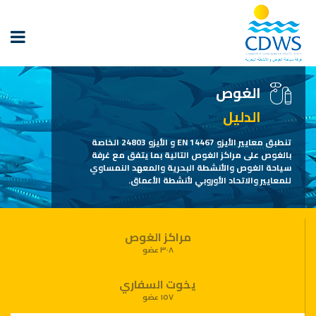
الغوص
الدليل
تنطبق معايير الأيزو EN 14467 و الأيزو 24803 الخاصة
بالغوص على مراكز الغوص التالية بما يتفق مع غرفة
سياحة الغوص والأنشطة البحرية والمعهد النمساوي
للمعايير والاتحاد الأوروبي لأنشطة الأعماق.
مراكز الغوص
٣٠٨ عضو
يخوت السفاري
١٥٧ عضو