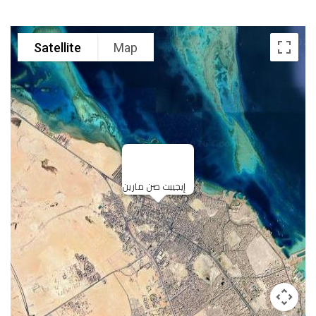
Satellite
Map
إيجيبت صن مارين