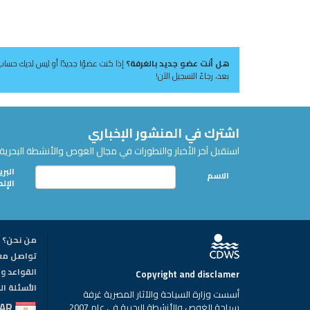
هل أنت عضو جديد بالغرفة؟
إذا كنت عضوًا جديدًا أو ليس لديك حساب
بعد، رجاءً التسجيل الآن!
اشترك في المنشور الإخباري
استقبل آخر الأخبار والتطورات في مجال الغوص والأنشطة البحرية 
البري
الاسم
الإل
من نحن؟
تواصل مع
القواعد وا
Copyright and disclamer
الأسئلة ا
أسست وزارة السياحة والآثار المصرية غرفة
AR
سياحة الغوص والأنشطة البحرية في عام 2007