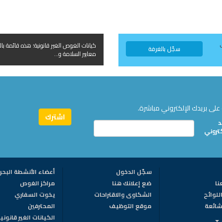
كيانات الغوص الغير قانونية؛ هذه قائمة بال
سجّل بالغرفة
معايير السلامة و...
على بريدك الإلكتروني مباشرة.
د
كتروني
سجّل الدخول
أعضاء الأنشطة البحر
نا
ضع إعلانك هنا
مراكز الغوص
للوائح
الشكاوى والاقتراحات
يخوت السفاري
لشائعة
موقع التوظيف
المحترفين
الكيانات الغير قانوني