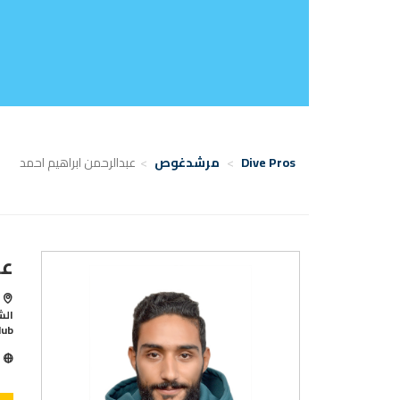
Dive Pros
مرشدغوص
عبدالرحمن ابراهيم احمد
عب
lub
ا