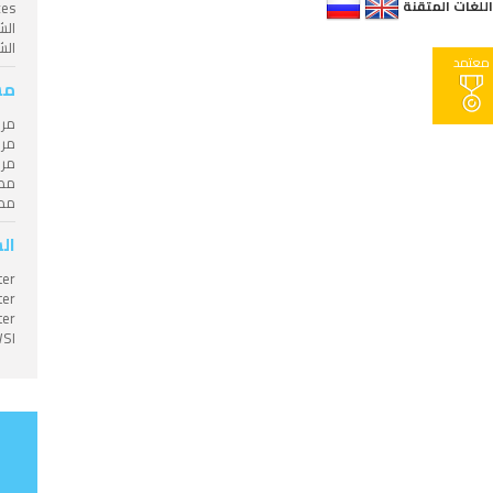
للغات المتقنة
الشيخ al-Sinai Dive Club
معتمد
مس
مر
مر
مر
مصو
مد
ال
aster
aster
aster
OWSI 