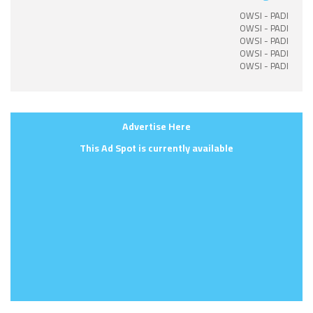
OWSI - PADI
OWSI - PADI
OWSI - PADI
OWSI - PADI
OWSI - PADI
Advertise Here
This Ad Spot is currently available