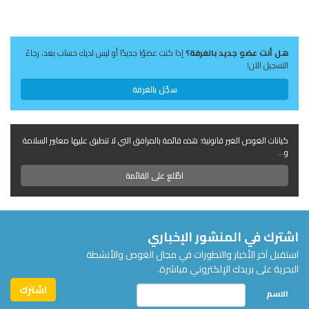
هل أنت عضو جديد بالغرفة؟
إذا كنت عضوًا جديدًا أو ليس لديك حساب بعد، رجاءً
التسجيل الآن!
سجّل بالغرفة
كيانات الغوص الغير قانونية؛ هذه قائمة بالمرافق التي لا تنطبق عليها معايير السلامة
و...
اطّلع على القائمة
اشترك في المنشور الإخباري
استقبل آخر الأخبار والتطورات في مجال الغوص والأنشطة
البحرية على بريدك الإلكتروني مباشرة.
الاسم