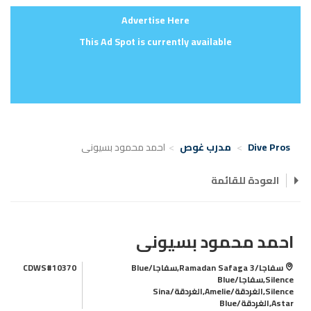
Advertise Here
This Ad Spot is currently available
Dive Pros
مدرب غوص
احمد محمود بسيونى
العودة للقائمة
احمد محمود بسيونى
سفاجا/Ramadan Safaga 3,سفاجا/Blue
CDWS#10370
Silence,سفاجا/Blue
Silence,الغردقة/Amelie,الغردقة/Sina
Astar,الغردقة/Blue