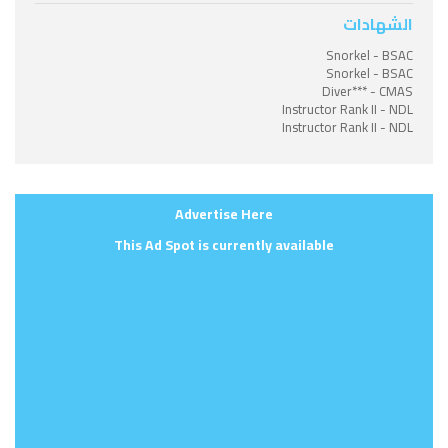
الشهادات
Snorkel - BSAC
Snorkel - BSAC
Diver*** - CMAS
Instructor Rank II - NDL
Instructor Rank II - NDL
Advertise Here
This Ad Spot is currently available