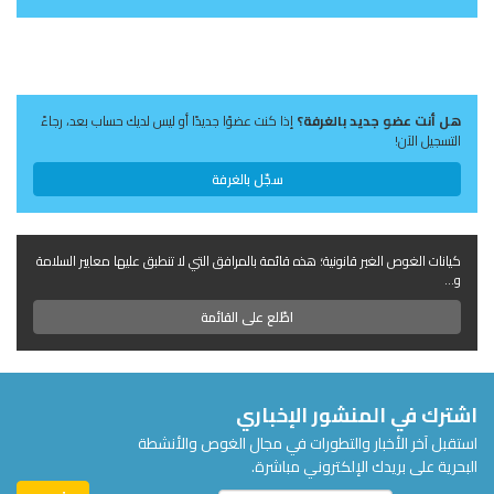
هل أنت عضو جديد بالغرفة؟
إذا كنت عضوًا جديدًا أو ليس لديك حساب بعد، رجاءً
التسجيل الآن!
سجّل بالغرفة
كيانات الغوص الغير قانونية؛ هذه قائمة بالمرافق التي لا تنطبق عليها معايير السلامة
و...
اطّلع على القائمة
اشترك في المنشور الإخباري
استقبل آخر الأخبار والتطورات في مجال الغوص والأنشطة
البحرية على بريدك الإلكتروني مباشرة.