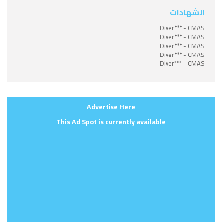
الشهادات
Diver*** - CMAS
Diver*** - CMAS
Diver*** - CMAS
Diver*** - CMAS
Diver*** - CMAS
Advertise Here
This Ad Spot is currently available