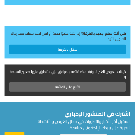
هل أنت عضو جديد بالغرفة؟
إذا كنت عضوًا جديدًا أو ليس لديك حساب بعد، رجاءً
التسجيل الآن!
سجّل بالغرفة
كيانات الغوص الغير قانونية؛ هذه قائمة بالمرافق التي لا تنطبق عليها معايير السلامة
و...
اطّلع على القائمة
اشترك في المنشور الإخباري
استقبل آخر الأخبار والتطورات في مجال الغوص والأنشطة
البحرية على بريدك الإلكتروني مباشرة.